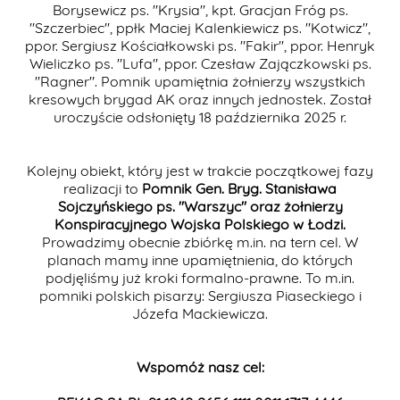
Borysewicz ps. "Krysia", kpt. Gracjan Fróg ps.
"Szczerbiec", ppłk Maciej Kalenkiewicz ps. "Kotwicz",
ppor. Sergiusz Kościałkowski ps. "Fakir", ppor. Henryk
Wieliczko ps. "Lufa", ppor. Czesław Zajączkowski ps.
"Ragner". Pomnik upamiętnia żołnierzy wszystkich
kresowych brygad AK oraz innych jednostek. Został
uroczyście odsłonięty 18 października 2025 r.
Kolejny obiekt, który jest w trakcie początkowej fazy
realizacji to
Pomnik Gen. Bryg. Stanisława
Sojczyńskiego ps. "Warszyc" oraz żołnierzy
Konspiracyjnego Wojska Polskiego w Łodzi.
Prowadzimy obecnie zbiórkę m.in. na tern cel. W
planach mamy inne upamiętnienia, do których
podjęliśmy już kroki formalno-prawne. To m.in.
pomniki polskich pisarzy: Sergiusza Piaseckiego i
Józefa Mackiewicza.
Wspomóż nasz cel: