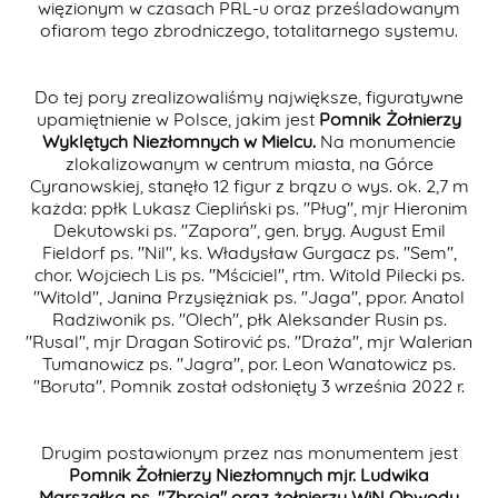
więzionym w czasach PRL-u oraz prześladowanym
ofiarom tego zbrodniczego, totalitarnego systemu.
Do tej pory zrealizowaliśmy największe, figuratywne
upamiętnienie w Polsce, jakim jest
Pomnik Żołnierzy
Wyklętych Niezłomnych w Mielcu.
Na monumencie
zlokalizowanym w centrum miasta, na Górce
Cyranowskiej, stanęło 12 figur z brązu o wys. ok. 2,7 m
każda: ppłk Lukasz Ciepliński ps. "Pług", mjr Hieronim
Dekutowski ps. "Zapora", gen. bryg. August Emil
Fieldorf ps. "Nil", ks. Władysław Gurgacz ps. "Sem",
chor. Wojciech Lis ps. "Mściciel", rtm. Witold Pilecki ps.
"Witold", Janina Przysiężniak ps. "Jaga", ppor. Anatol
Radziwonik ps. "Olech", płk Aleksander Rusin ps.
"Rusal", mjr Dragan Sotirović ps. "Draża", mjr Walerian
Tumanowicz ps. "Jagra", por. Leon Wanatowicz ps.
"Boruta". Pomnik został odsłonięty 3 września 2022 r.
Drugim postawionym przez nas monumentem jest
Pomnik Żołnierzy Niezłomnych mjr. Ludwika
Marszałka ps. "Zbroja" oraz żołnierzy WiN Obwodu