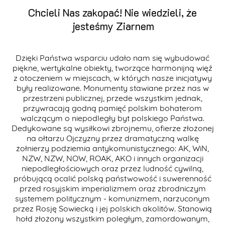
Chcieli Nas zakopać! Nie wiedzieli, że
jesteśmy Ziarnem
Dzięki Państwa wsparciu udało nam się wybudować
piękne, wertykalne obiekty, tworzące harmonijną więź
z otoczeniem w miejscach, w których nasze inicjatywy
były realizowane. Monumenty stawiane przez nas w
przestrzeni publicznej, przede wszystkim jednak,
przywracają godną pamięć polskim bohaterom
walczącym o niepodległy byt polskiego Państwa.
Dedykowane są wysiłkowi zbrojnemu, ofierze złożonej
na ołtarzu Ojczyzny przez dramatyczną walkę
żołnierzy podziemia antykomunistycznego: AK, WiN,
NZW, NZW, NOW, ROAK, AKO i innych organizacji
niepodległościowych oraz przez ludność cywilną,
próbującą ocalić polską państwowość i suwerenność
przed rosyjskim imperializmem oraz zbrodniczym
systemem politycznym - komunizmem, narzuconym
przez Rosję Sowiecką i jej polskich akolitów. Stanowią
hołd złożony wszystkim poległym, zamordowanym,