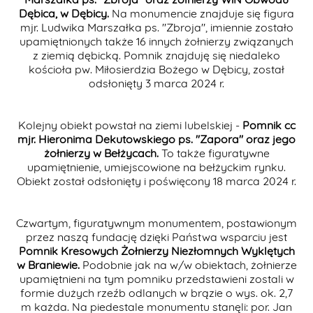
Dębica, w Dębicy.
Na monumencie znajduje się figura
mjr. Ludwika Marszałka ps. "Zbroja", imiennie zostało
upamiętnionych także 16 innych żołnierzy związanych
z ziemią dębicką. Pomnik znajduję się niedaleko
kościoła pw. Miłosierdzia Bożego w Dębicy, został
odsłonięty 3 marca 2024 r.
Kolejny obiekt powstał na ziemi lubelskiej -
Pomnik cc
mjr. Hieronima Dekutowskiego ps. "Zapora" oraz jego
żołnierzy w Bełżycach.
To także figuratywne
upamiętnienie, umiejscowione na bełżyckim rynku.
Obiekt został odsłonięty i poświęcony 18 marca 2024 r.
Czwartym, figuratywnym monumentem, postawionym
przez naszą fundację dzięki Państwa wsparciu jest
Pomnik Kresowych Żołnierzy Niezłomnych Wyklętych
w Braniewie.
Podobnie jak na w/w obiektach, żołnierze
upamiętnieni na tym pomniku przedstawieni zostali w
formie dużych rzeźb odlanych w brązie o wys. ok. 2,7
m każda. Na piedestale monumentu stanęli: por. Jan